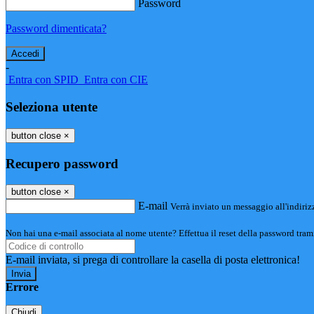
Password
Password dimenticata?
-
Entra con SPID
Entra con CIE
Seleziona utente
button close
×
Recupero password
button close
×
E-mail
Verrà inviato un messaggio all'indirizz
Non hai una e-mail associata al nome utente? Effettua il reset della password tram
E-mail inviata, si prega di controllare la casella di posta elettronica!
Errore
Chiudi