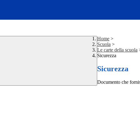
Home
>
Scuola
>
Le carte della scuola
Sicurezza
Sicurezza
Documento che fornisc