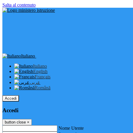
Salta al contenuto
Italiano
Italiano
English
Français
عربى
Română
Accedi
Accedi
button close
×
Nome Utente