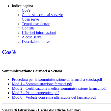
Indice pagina
Cos'è
Come si accede al servizio
Cosa serve
Tempi e scadenze
Contatti
Ulteriori informazioni
A cosa serve
Descrizione breve
Cos'è
Somministrazione Farmaci a Scuola
Procedura per la somministrazione di farmaci a scuola.pdf
Mod.1 - Somministrazione farmaci.pdf
Mod.2 - Certificazione medica somministrazione farmaci.pdf
Mod.3 - Piano terapeutico.pdf
Mod.6 - Verbale consegna alla scuola del farmaco.pdf
Viaggi di Istruzione - Uscite didattiche Genitori