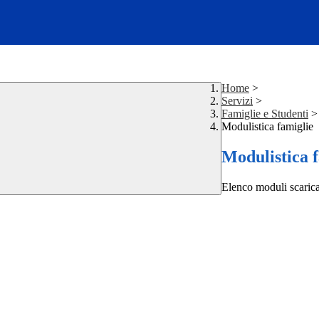
Home
>
Servizi
>
Famiglie e Studenti
>
Modulistica famiglie
Modulistica 
Elenco moduli scarica