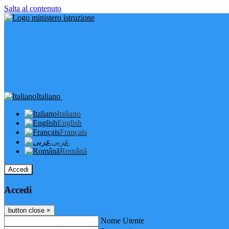
Salta al contenuto
Italiano
Italiano
English
Français
عربى
Română
Accedi
Accedi
button close
×
Nome Utente