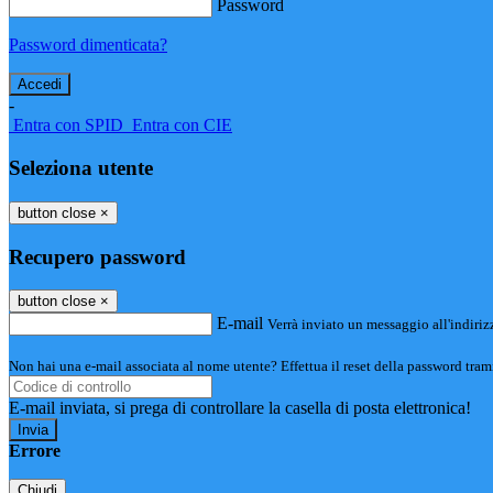
Password
Password dimenticata?
-
Entra con SPID
Entra con CIE
Seleziona utente
button close
×
Recupero password
button close
×
E-mail
Verrà inviato un messaggio all'indirizz
Non hai una e-mail associata al nome utente? Effettua il reset della password tram
E-mail inviata, si prega di controllare la casella di posta elettronica!
Errore
Chiudi