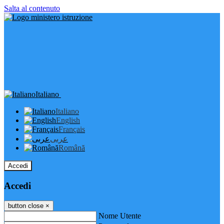
Salta al contenuto
Italiano
Italiano
English
Français
عربى
Română
Accedi
Accedi
button close
×
Nome Utente