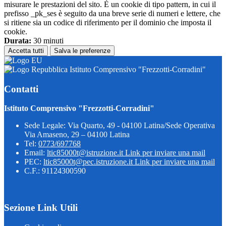
misurare le prestazioni del sito. È un cookie di tipo pattern, in cui il
prefisso _pk_ses è seguito da una breve serie di numeri e lettere, che
si ritiene sia un codice di riferimento per il dominio che imposta il
cookie.
Durata:
30 minuti
Accetta tutti
Salva le preferenze
Istituto Comprensivo "Frezzotti-Corradini"
Contatti
Istituto Comprensivo "Frezzotti-Corradini"
Sede Legale: Via Quarto, 49 - 04100 Latina/Sede Operativa
Via Amaseno, 29 – 04100 Latina
Tel:
0773/697768
Email:
ltic85000t@istruzione.it
Link per inviare una mail
PEC:
ltic85000t@pec.istruzione.it
Link per inviare una mail
C.F.: 91124300590
Sezione Link Utili